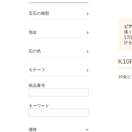
›
宝石の種類
ピ
›
痛く
地金
1
許
›
石の色
K10P
›
モチーフ
10金
商品番号
キーワード
価格
›