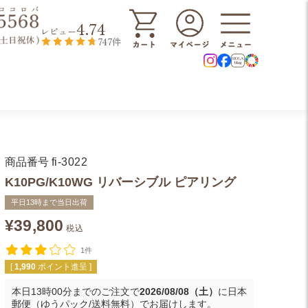
4.74
レビュー
747件
商品番号
fi-3022
K10PG/K10WG リバーシブル ピアリング
平日13時まで当日出荷
¥
39,800
税込
1件
[
1,990
ポイント進呈 ]
本日
13時00分
までのご注文で
2026/08/08（土）
に
日本
郵便（ゆうパック/送料無料）
でお届けします。