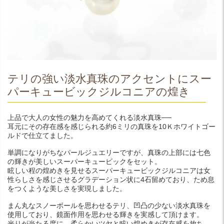
テリの強い淡水真珠のアクセントにスー
パーキュービックジルコニアの煌き
上品で大人の女性の魅力を高めてくれる淡水真珠──
耳元にその存在感を感じられる約6ミリの真珠を10Ｋホワイトゴー
ルドで仕立てました。
単調になりがちなパールジュエリーですが、真珠の上部には七色
の輝きが美しいスーパーキュービックをセット。
眩しい程の煌めきを見せるスーパーキュービックジルコニアは女
性らしさを感じさせるグラデーション状に4石留めており、ため息
をつくような美しさを実現しました。
まん丸なスノーボールを思わせるテリ、凹凸の少ない淡水真珠を
使用しており、鏡面作用を思わせる輝きを実感して頂けます。
光りが当たる度に、柔らかいツヤと眩い煌めきが存在感を放ち、