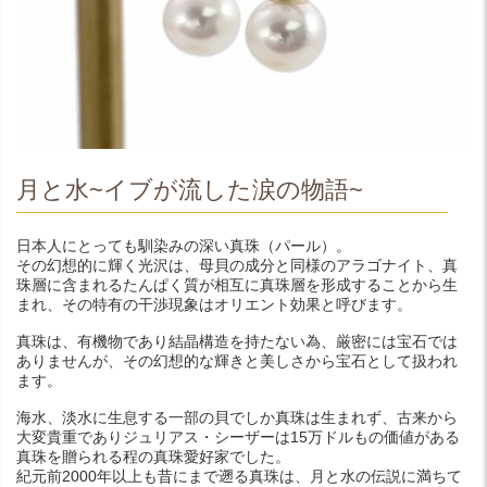
月と水~イブが流した涙の物語~
日本人にとっても馴染みの深い真珠（パール）。
その幻想的に輝く光沢は、母貝の成分と同様のアラゴナイト、真
珠層に含まれるたんぱく質が相互に真珠層を形成することから生
まれ、その特有の干渉現象はオリエント効果と呼びます。
真珠は、有機物であり結晶構造を持たない為、厳密には宝石では
ありませんが、その幻想的な輝きと美しさから宝石として扱われ
ます。
海水、淡水に生息する一部の貝でしか真珠は生まれず、古来から
大変貴重でありジュリアス・シーザーは15万ドルもの価値がある
真珠を贈られる程の真珠愛好家でした。
紀元前2000年以上も昔にまで遡る真珠は、月と水の伝説に満ちて