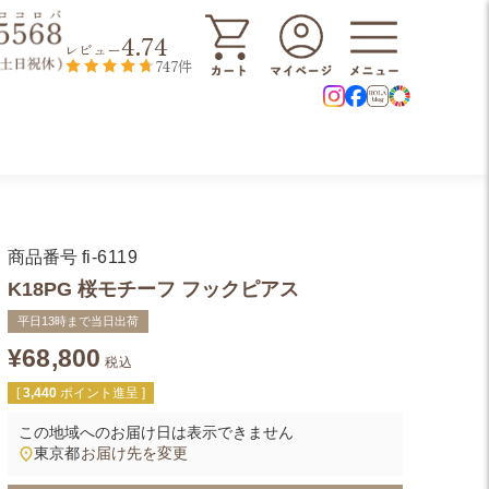
4.74
レビュー
747件
商品番号
fi-6119
K18PG 桜モチーフ フックピアス
平日13時まで当日出荷
¥
68,800
税込
[
3,440
ポイント進呈 ]
この地域へのお届け日は表示できません
東京都
お届け先を変更