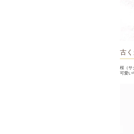
古く
桜（サ
可愛い