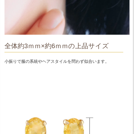
全体約3ｍｍ×約6ｍｍの上品サイズ
小振りで服の系統やヘアスタイルを問わず似合います。