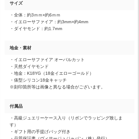
サイズ
・全体：約3ｍｍ×約6ｍｍ
・イエローサファイア：約3mm×約4mm
・ダイヤモンド：約1.7mm
地金・素材
・イエローサファイア オーバルカット
・天然ダイヤモンド
・地金：K18YG（18金イエローゴールド）
・俵型シリコン18金キャッチ
※刻印箇所等は画像と異なる場合がございます。
付属品
・高級ジュエリーケース入り（リボンでラッピング致しま
す）
・ギフト用の手提げバッグ付き
・品質保証書（ヴィサージュジャパン（株）発行）