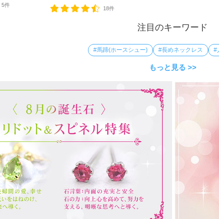
5件
18件
注目のキーワード
#馬蹄(ホースシュー)
#長めネックレス
#
もっと見る >>