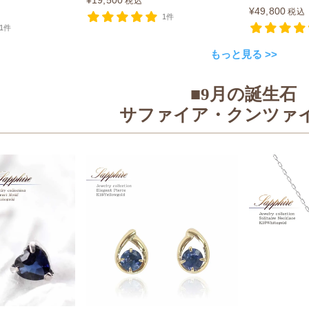
¥
19,500
税込
¥
49,800
税込
1件
1件
もっと見る >>
■9月の誕生石
サファイア・クンツァ