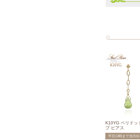
K10YG ペリド
プ ピアス
平日13時まで当日出