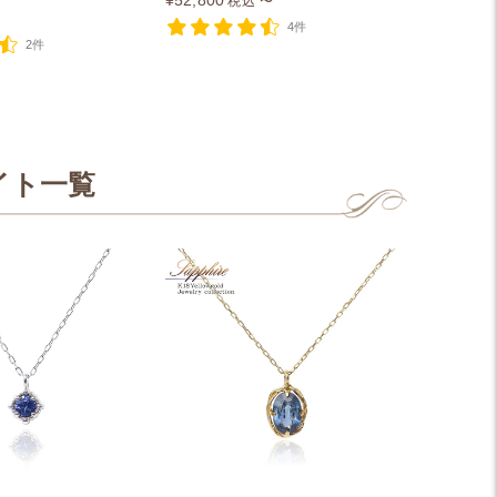
¥
52,800
税込
〜
4件
2件
イト一覧