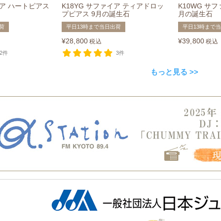
イア ハートピアス
K18YG サファイア ティアドロッ
K10WG サ
プピアス 9月の誕生石
月の誕生石
荷
平日13時まで当日出荷
平日13時まで
¥
28,800
¥
39,800
税込
税込
2件
3件
もっと見る >>