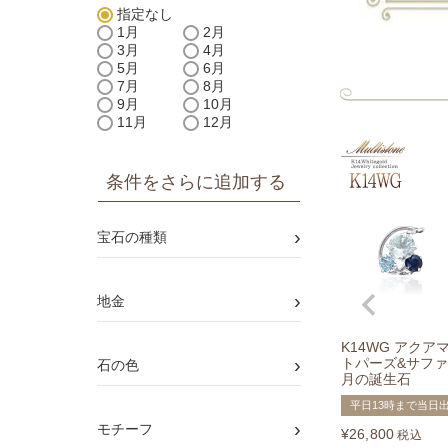
指定なし
1月
2月
3月
4月
5月
6月
7月
8月
9月
10月
11月
12月
条件をさらに追加する
›
宝石の種類
›
地金
K14WG アクア
›
トパーズ&サファ
石の色
月の誕生石
平日13時まで当日
›
モチーフ
¥
26,800
税込