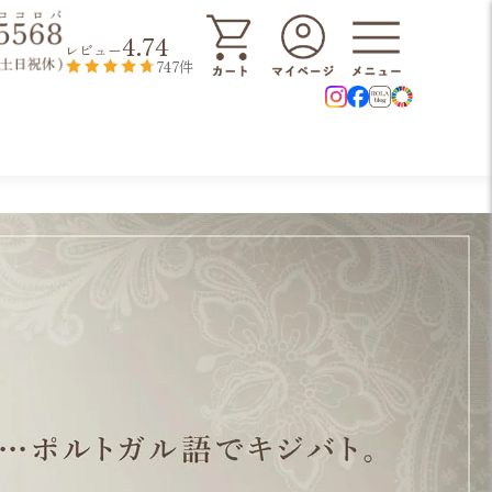
4.74
レビュー
747件