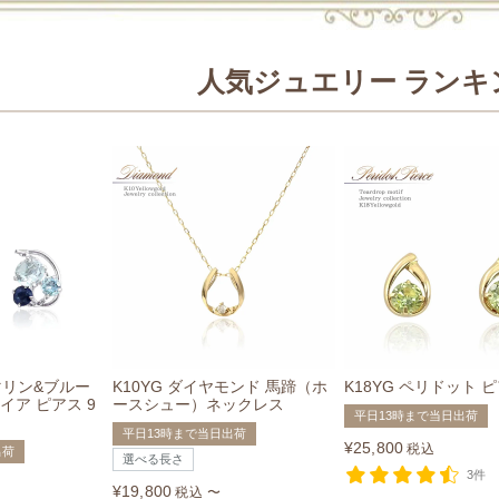
人気ジュエリー ランキ
マリン&ブルー
K10YG ダイヤモンド 馬蹄（ホ
K18YG ペリドット 
イア ピアス 9
ースシュー）ネックレス
平日13時まで当日出荷
平日13時まで当日出荷
¥
25,800
税込
出荷
選べる長さ
3件
¥
19,800
税込
〜