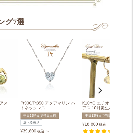
ング7選
ピアス
Pt900/Pt850 アクアマリン ハー
K10YG エチオピアオパール
トネックレス
アス 10月誕生石
平日13時まで当日出荷
平日13時まで当日出荷
選べる長さ
¥
18,800
税込
¥
39,800
税込
〜
3件