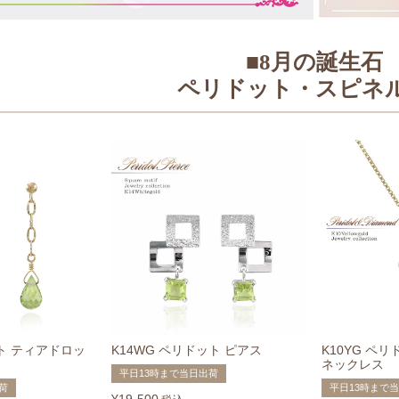
■8月の誕生石
ペリドット・スピネ
ット ティアドロッ
K14WG ペリドット ピアス
K10YG ペ
ネックレス
平日13時まで当日出荷
荷
平日13時まで