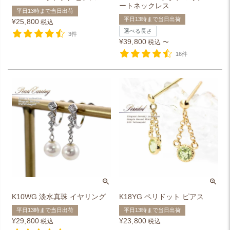
ートネックレス
平日13時まで当日出荷
平日13時まで当日出荷
¥
25,800
税込
選べる長さ
3件
¥
39,800
税込
〜
16件
K10WG 淡水真珠 イヤリング
K18YG ペリドット ピアス
平日13時まで当日出荷
平日13時まで当日出荷
¥
29,800
¥
23,800
税込
税込