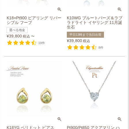
K18×Pt900 ピアリング リバー
K10WG ブルートパーズ＆ラブ
シブル フープ
ラドライト イヤリング 11月誕
生石
選べる地金
平日13時まで当日出荷
¥
39,800
税込
〜
¥
39,800
税込
19件
8件
K18YG ペリドット ピアス
Pt900/Pt850 アクアマリン ハ