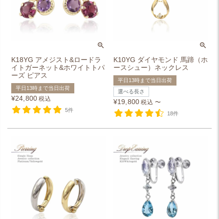
K18YG アメジスト&ロードラ
K10YG ダイヤモンド 馬蹄（ホ
イトガーネット&ホワイトトパ
ースシュー）ネックレス
ーズ ピアス
平日13時まで当日出荷
平日13時まで当日出荷
選べる長さ
¥
24,800
税込
¥
19,800
税込
〜
5件
18件