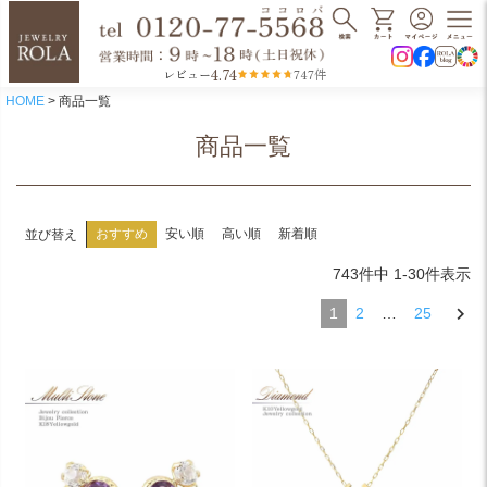
4.74
レビュー
747件
HOME
商品一覧
商品一覧
おすすめ
安い順
高い順
新着順
並び替え
743
件中
1
-
30
件表示
1
2
…
25