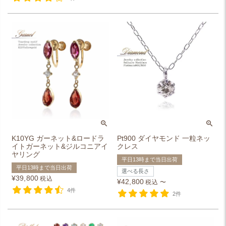
K10YG ガーネット&ロードラ
Pt900 ダイヤモンド 一粒ネッ
イトガーネット&ジルコニアイ
クレス
ヤリング
平日13時まで当日出荷
平日13時まで当日出荷
選べる長さ
¥
39,800
税込
¥
42,800
税込
〜
4件
2件