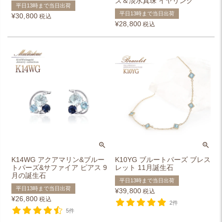
ズ＆淡水真珠 イヤリング
平日13時まで当日出荷
平日13時まで当日出荷
¥
30,800
税込
¥
28,800
税込
K14WG アクアマリン&ブルー
K10YG ブルートパーズ ブレス
トパーズ&サファイア ピアス 9
レット 11月誕生石
月の誕生石
平日13時まで当日出荷
平日13時まで当日出荷
¥
39,800
税込
¥
26,800
税込
2件
5件