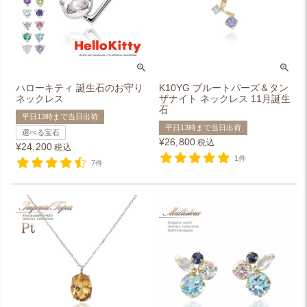
ハローキティ 誕生石のお守り
K10YG ブルートパーズ＆タン
ネックレス
ザナイト ネックレス 11月誕生
石
平日13時まで当日出荷
平日13時まで当日出荷
選べる宝石
¥
26,800
税込
¥
24,200
税込
1件
7件