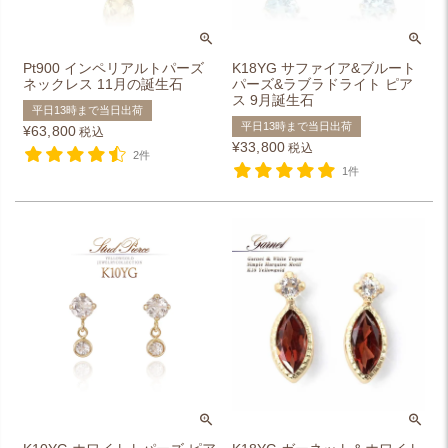
Pt900 インペリアルトパーズ
K18YG サファイア&ブルート
ネックレス 11月の誕生石
パーズ&ラブラドライト ピア
ス 9月誕生石
平日13時まで当日出荷
平日13時まで当日出荷
¥
63,800
税込
¥
33,800
税込
2件
1件