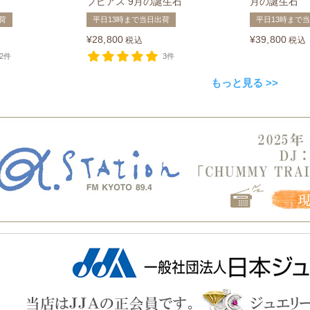
プピアス 9月の誕生石
月の誕生石
荷
平日13時まで当日出荷
平日13時まで
¥
28,800
¥
39,800
税込
税込
2件
3件
もっと見る >>