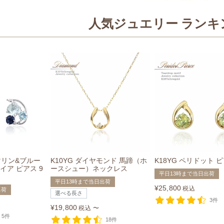
人気ジュエリー ランキ
マリン&ブルー
K10YG ダイヤモンド 馬蹄（ホ
K18YG ペリドット 
イア ピアス 9
ースシュー）ネックレス
平日13時まで当日出荷
平日13時まで当日出荷
¥
25,800
税込
出荷
選べる長さ
3件
¥
19,800
税込
〜
5件
18件