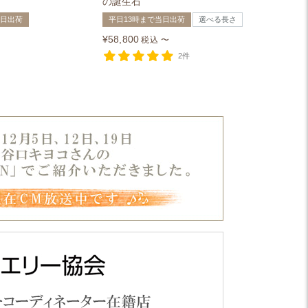
の誕生石
当日出荷
平日13時まで当日出荷
選べる長さ
¥
58,800
税込
〜
2件