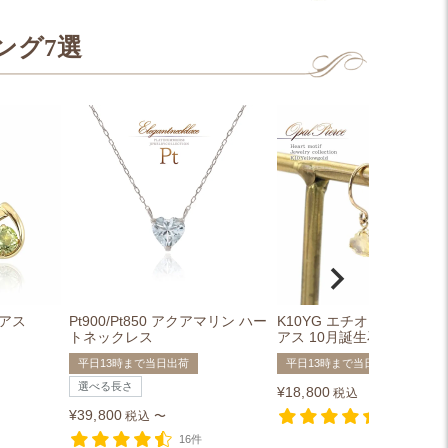
ング7選
ピアス
Pt900/Pt850 アクアマリン ハー
K10YG エチオピアオパール
トネックレス
アス 10月誕生石
平日13時まで当日出荷
平日13時まで当日出荷
選べる長さ
¥
18,800
税込
¥
39,800
税込
〜
3件
16件