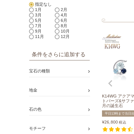
指定なし
1月
2月
3月
4月
5月
6月
7月
8月
9月
10月
11月
12月
条件をさらに追加する
›
宝石の種類
›
地金
K14WG アクア
トパーズ&サファ
月の誕生石
›
石の色
平日13時まで当日
¥
26,800
税込
›
モチーフ