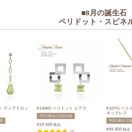
■8月の誕生石
ペリドット・スピネ
ット ティアドロッ
K14WG ペリドット ピアス
K10YG ペ
ネックレス
平日13時まで当日出荷
荷
平日13時まで
¥
19,500
税込
¥
49,800
税込
1件