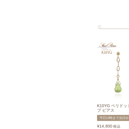
K10YG ペリド
プ ピアス
平日13時まで当日出
¥
14,800
税込