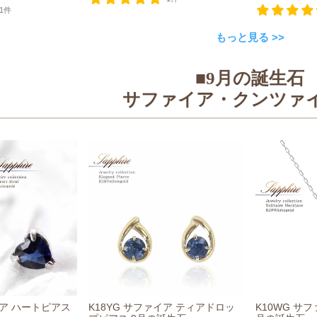
1件
もっと見る >>
■9月の誕生石
サファイア・クンツァ
イア ハートピアス
K18YG サファイア ティアドロッ
K10WG サ