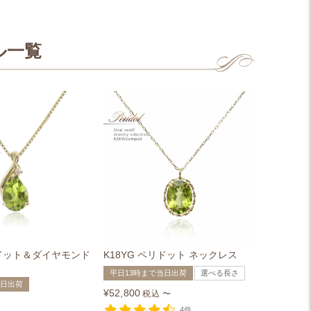
ル一覧
リドット＆ダイヤモンド
K18YG ペリドット ネックレス
平日13時まで当日出荷
選べる長さ
当日出荷
¥
52,800
税込
〜
4件