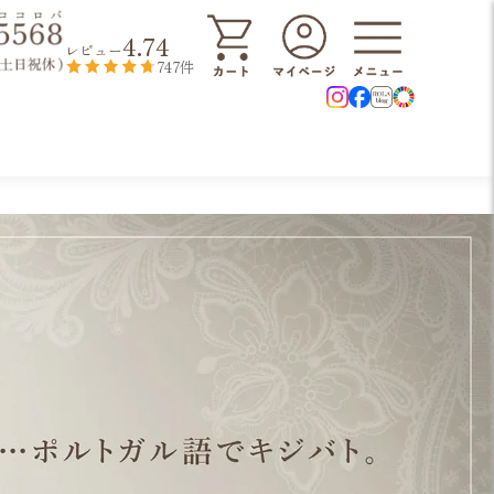
4.74
レビュー
747件