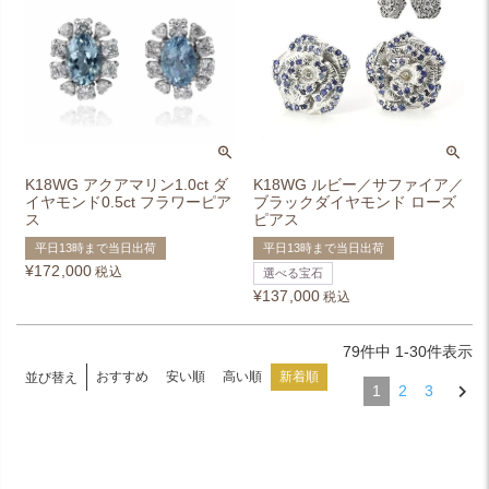
K18WG アクアマリン1.0ct ダ
K18WG ルビー／サファイア／
イヤモンド0.5ct フラワーピア
ブラックダイヤモンド ローズ
ス
ピアス
平日13時まで当日出荷
平日13時まで当日出荷
¥
172,000
税込
選べる宝石
¥
137,000
税込
79
件中
1
-
30
件表示
おすすめ
安い順
高い順
新着順
並び替え
1
2
3