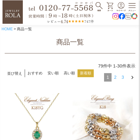
4.74
レビュー
747件
HOME
商品一覧
商品一覧
79
件中
1
-
30
件表示
おすすめ
安い順
高い順
新着順
並び替え
1
2
3