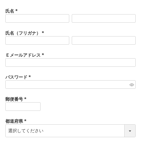
氏名
(
必
須
氏名（フリガナ）
)
(
必
須
Ｅメールアドレス
)
(
必
須
パスワード
)
(
必
須
郵便番号
)
(
必
須
都道府県
)
(
必
須