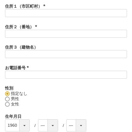
)
住所１（市区町村）
(
必
須
住所２（番地）
)
(
必
須
住所３（建物名）
)
お電話番号
(
必
須
性別
)
指定なし
男性
女性
生年月日