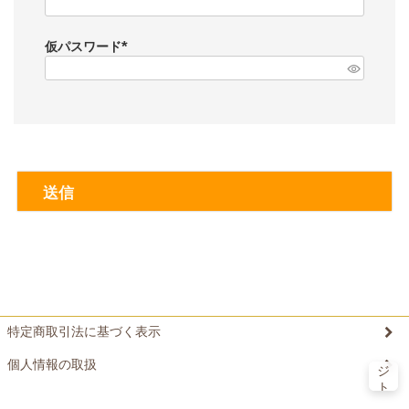
(
必
須
仮パスワード
)
(
必
須
)
送信
特定商取引法に基づく表示
ペ
ー
個人情報の取扱
ジ
ト
©20xx xxxxxxxx All Rights reserved.
ッ