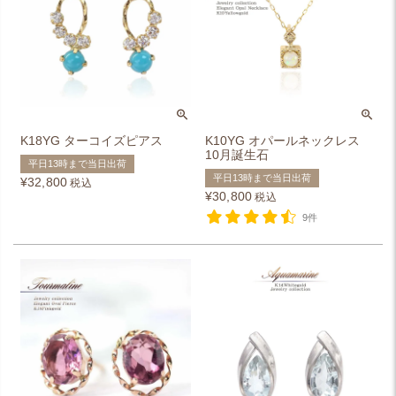
K18YG ターコイズピアス
K10YG オパールネックレス
10月誕生石
平日13時まで当日出荷
平日13時まで当日出荷
¥
32,800
税込
¥
30,800
税込
9件