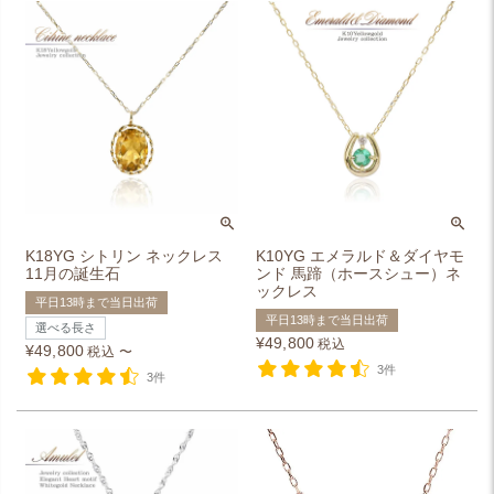
K18YG シトリン ネックレス
K10YG エメラルド＆ダイヤモ
11月の誕生石
ンド 馬蹄（ホースシュー）ネ
ックレス
平日13時まで当日出荷
平日13時まで当日出荷
選べる長さ
¥
49,800
税込
¥
49,800
税込
〜
3件
3件