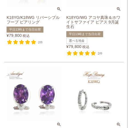
K18YG/K18WG リバーシブル
K18YG/WG アコヤ真珠＆ホワ
フープ ピアリング
イトサファイア ピアス 9月誕
生石
平日13時まで当日出荷
平日13時まで当日出荷
¥
79,800
税込
選べる地金
2件
¥
79,800
税込
2件