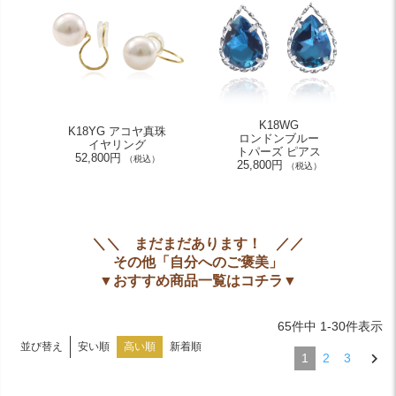
K18WG
K18YG アコヤ真珠
ロンドンブルー
イヤリング
トパーズ ピアス
52,800円
（税込）
25,800円
（税込）
＼＼ まだまだあります！ ／／
その他「自分へのご褒美」
▼おすすめ商品一覧はコチラ▼
65
件中
1
-
30
件表示
安い順
高い順
新着順
並び替え
1
2
3