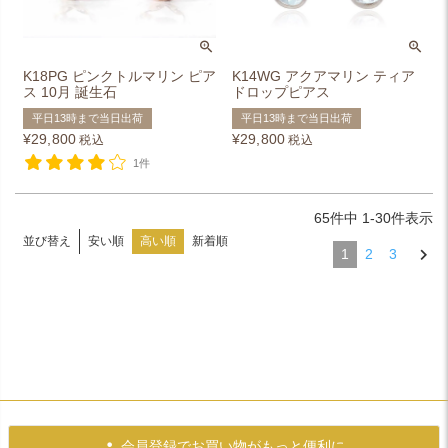
K18PG ピンクトルマリン ピア
K14WG アクアマリン ティア
ス 10月 誕生石
ドロップピアス
平日13時まで当日出荷
平日13時まで当日出荷
¥
29,800
¥
29,800
税込
税込
1件
65
件中
1
-
30
件表示
安い順
高い順
新着順
並び替え
1
2
3
会員登録で
お買い物がもっと便利に