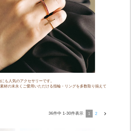
物にも人気のアクセサリーです。
チナ）素材の末永くご愛用いただける指輪・リングを多数取り揃えて
36
件中
1
-
30
件表示
1
2