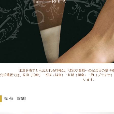
永遠を表すとも云われる指輪は、彼女や奥様への記念日の贈り
公式通販では、K10（10金）・K14（14金）・K18（18金）・Pt（プラ
います。
高い順
新着順