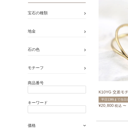
›
宝石の種類
›
地金
›
石の色
›
モチーフ
商品番号
K10YG 交差
平日13時まで当日
キーワード
¥
20,800
税込
〜
価格
›