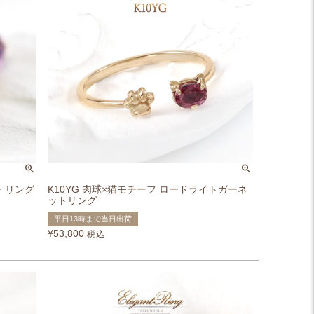
ン リング
K10YG 肉球×猫モチーフ ロードライトガーネ
ットリング
平日13時まで当日出荷
¥
53,800
税込