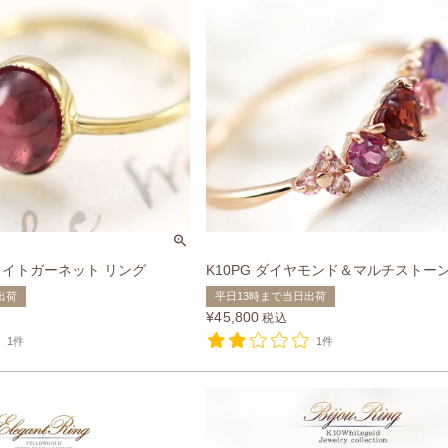
ドライトガーネット リング
K10PG ダイヤモンド＆マルチストー
出荷
平日13時まで当日出荷
¥
45,800
税込
1件
1件