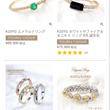
K10YG エメラルドリング
K10YG ホワイトサファイア＆
オニキス リング 9月 誕生石
平日13時まで当日出荷
平日13時まで当日出荷
¥
89,800
税込
¥
75,800
税込
2件