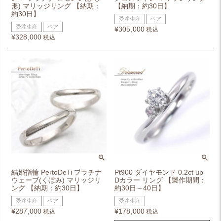
形) マリッジリング 【納期：
【納期：約30日】
約30日】
受注生産
ペア
受注生産
ペア
¥
305,000
税込
¥
328,000
税込
結婚指輪 PertoDeTi プラチナ
Pt900 ダイヤモンド 0.2ct up
ウェーブ(くぼみ) マリッジリ
Dカラー リング 【製作期間：
ング 【納期：約30日】
約30日～40日】
受注生産
ペア
受注生産
¥
287,000
¥
178,000
税込
税込