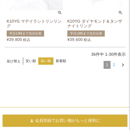
K10YG マデイラシトリンリン
K10YG ダイヤモンド＆タンザ
グ
ナイトリング
平日13時まで当日出荷
平日13時まで当日出荷
¥
39,800
¥
39,600
税込
税込
36
件中
1
-
30
件表示
安い順
高い順
新着順
並び替え
1
2
会員登録で
お買い物がもっと便利に