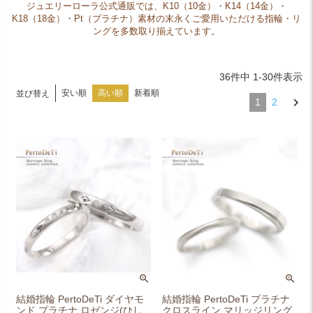
ジュエリーローラ公式通販では、K10（10金）・K14（14金）・
K18（18金）・Pt（プラチナ）素材の末永くご愛用いただける指輪・リ
ングを多数取り揃えています。
36
件中
1
-
30
件表示
安い順
高い順
新着順
並び替え
1
2
結婚指輪 PertoDeTi ダイヤモ
結婚指輪 PertoDeTi プラチナ
ンド プラチナ ロゼンジ(ひし
クロスライン マリッジリング