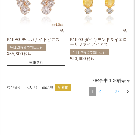
K18PG モルガナイトピアス
K18YG ダイヤモンド＆イエロ
ーサファイアピアス
平日13時まで当日出荷
平日13時まで当日出荷
¥
55,800
税込
¥
33,800
税込
在庫切れ
794
件中
1
-
30
件表示
安い順
高い順
新着順
並び替え
1
2
…
27