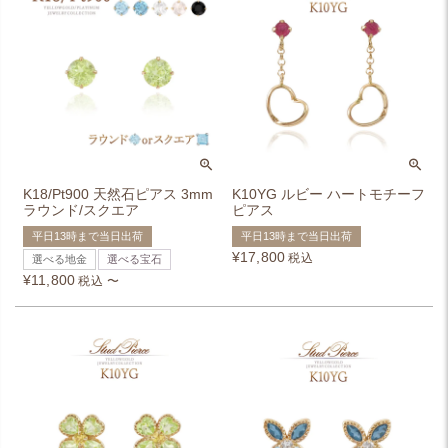
K18/Pt900 天然石ピアス 3mm
K10YG ルビー ハートモチーフ
ラウンド/スクエア
ピアス
平日13時まで当日出荷
平日13時まで当日出荷
¥
17,800
税込
選べる地金
選べる宝石
¥
11,800
税込
〜