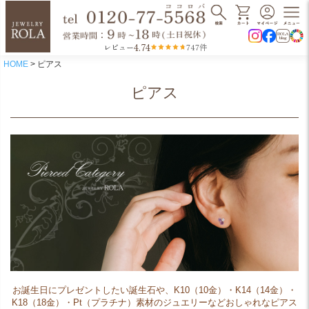
4.74
レビュー
747件
HOME
ピアス
ピアス
お誕生日にプレゼントしたい誕生石や、K10（10金）・K14（14金）・
K18（18金）・Pt（プラチナ）素材のジュエリーなどおしゃれなピアス