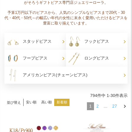
がそろうギフトピアス専門店ジュエリーローラ。
予算1万円以下のピアスから、人気のシンプルなピアスまで20代・30
代・40代・50代～の幅広い年代の女性に末永く愛用いただけるピアスを
豊富に取り揃えています。
スタッドピアス
フックピアス
フープピアス
ロングピアス
アメリカンピアス(チェーンピアス)
794
件中
1
-
30
件表示
安い順
高い順
新着順
並び替え
1
2
…
27