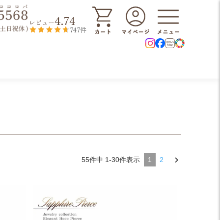
4.74
レビュー
747件
55
件中
1
-
30
件表示
1
2