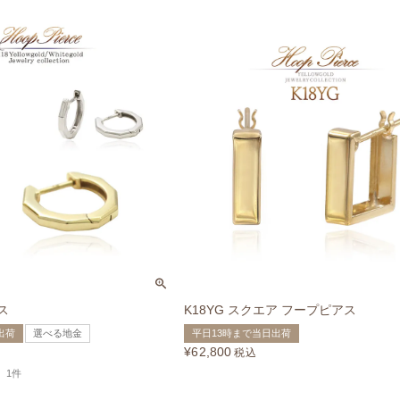
ス
K18YG スクエア フープピアス
出荷
選べる地金
平日13時まで当日出荷
¥
62,800
税込
1件