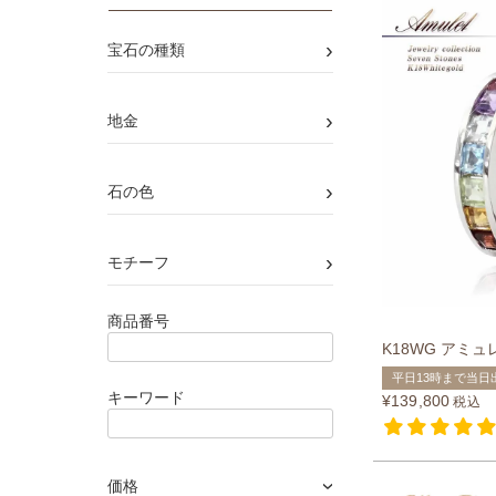
›
宝石の種類
›
地金
›
石の色
›
モチーフ
商品番号
K18WG アミ
平日13時まで当日
キーワード
¥
139,800
税込
価格
›