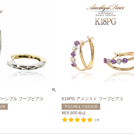
リバーシブル フープピアス
K18PG アメジスト フープピアス
出荷
平日13時まで当日出荷
¥
69,800
税込
1件