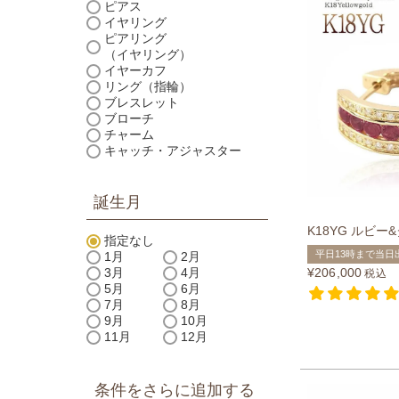
ピアス
イヤリング
ピアリング
（イヤリング）
イヤーカフ
リング（指輪）
ブレスレット
ブローチ
チャーム
キャッチ・アジャスター
誕生月
K18YG ルビ
指定なし
平日13時まで当日
1月
2月
¥
206,000
3月
4月
税込
5月
6月
7月
8月
9月
10月
11月
12月
条件をさらに追加する