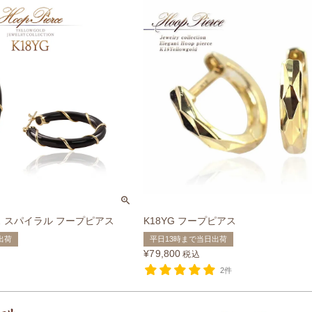
キス スパイラル フープピアス
K18YG フープピアス
出荷
平日13時まで当日出荷
¥
79,800
税込
2件