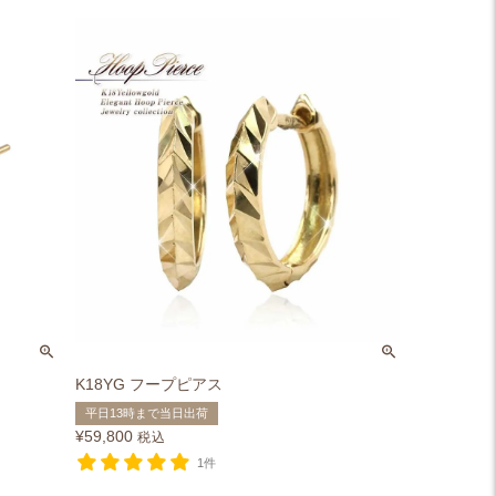
K18YG フープピアス
平日13時まで当日出荷
¥
59,800
税込
1件