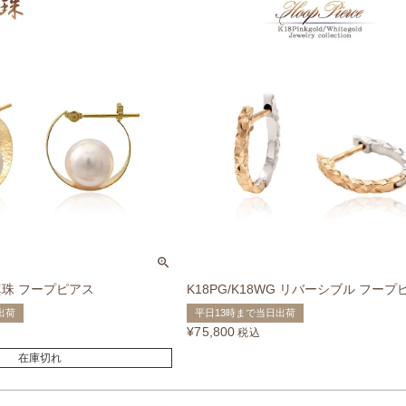
や真珠 フープピアス
K18PG/K18WG リバーシブル フープ
出荷
平日13時まで当日出荷
¥
75,800
税込
在庫切れ