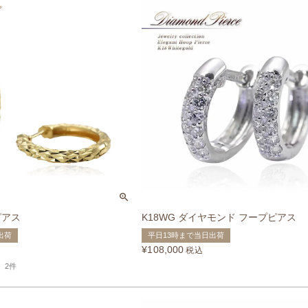
ピアス
K18WG ダイヤモンド フープピアス
出荷
平日13時まで当日出荷
¥
108,000
税込
2件