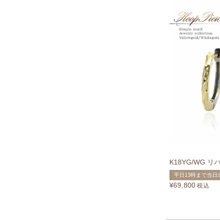
K18YG/WG 
平日13時まで当日
¥
69,800
税込