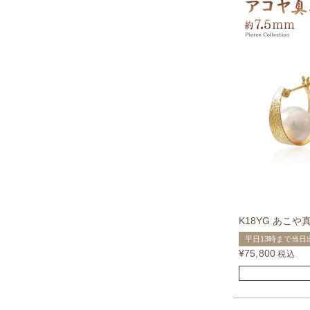
K18YG あこ
平日13時まで当日
¥
75,800
税込