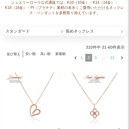
ジュエリーローラ公式通販では、K10（10金）・K14（14金）・
K18（18金）・Pt（プラチナ）素材の末永くご愛用いただけるネックレ
ス・ペンダントを多数取り揃えています。
スタンダード
長めネックレス
310
件中
31
-
60
件表示
安い順
高い順
新着順
並び替え
1
2
3
…
11