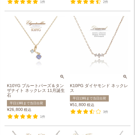
1件
2件
K10YG ブルートパーズ＆タン
K10PG ダイヤモンド ネックレ
ザナイト ネックレス 11月誕生
ス
石
平日13時まで当日出荷
平日13時まで当日出荷
¥
51,800
税込
¥
26,800
税込
3件
1件