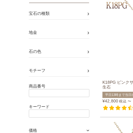
›
宝石の種類
›
地金
›
石の色
›
モチーフ
K18PG ピン
商品番号
生石
平日13時まで当日
¥
42,800
税込
〜
キーワード
価格
›