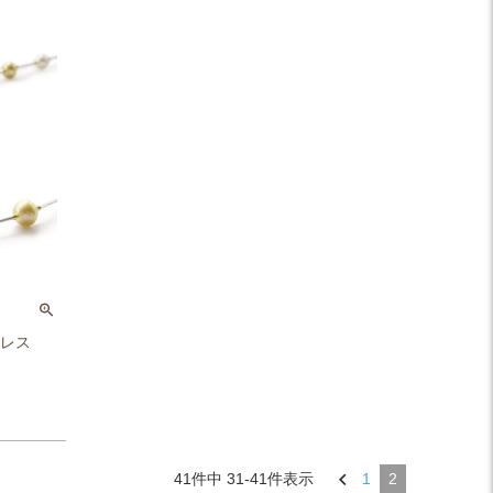
クレス
41
件中
31
-
41
件表示
1
2