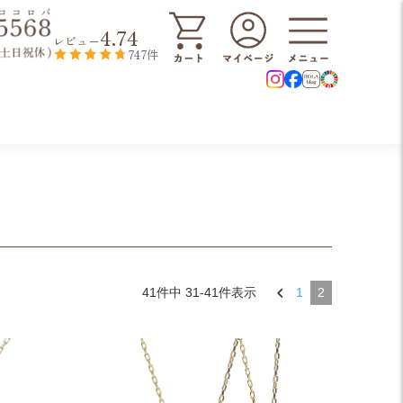
4.74
レビュー
747件
41
件中
31
-
41
件表示
1
2