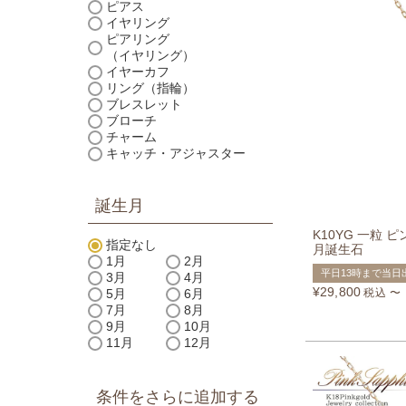
ピアス
イヤリング
ピアリング
（イヤリング）
イヤーカフ
リング（指輪）
ブレスレット
ブローチ
チャーム
キャッチ・アジャスター
誕生月
K10YG 一粒 
指定なし
月誕生石
1月
2月
平日13時まで当日
3月
4月
¥
29,800
税込
〜
5月
6月
7月
8月
9月
10月
11月
12月
条件をさらに追加する