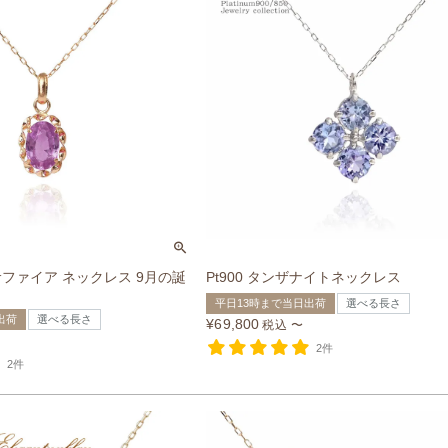
クサファイア ネックレス 9月の誕
Pt900 タンザナイトネックレス
平日13時まで当日出荷
選べる長さ
出荷
選べる長さ
¥
69,800
税込
〜
2件
2件