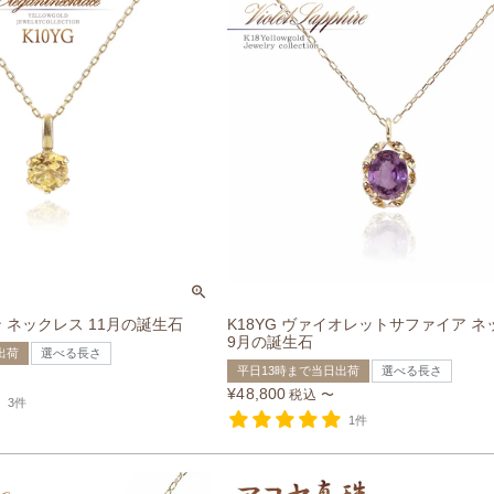
ン ネックレス 11月の誕生石
K18YG ヴァイオレットサファイア 
9月の誕生石
出荷
選べる長さ
平日13時まで当日出荷
選べる長さ
¥
48,800
税込
〜
3件
1件