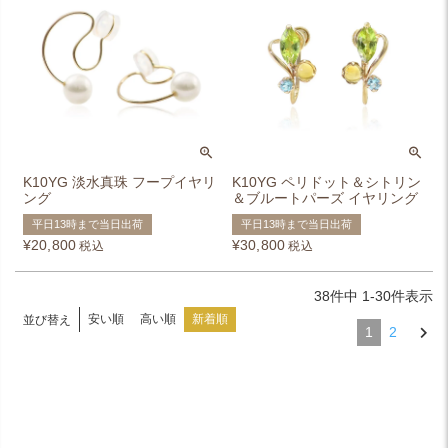
K10YG 淡水真珠 フープイヤリ
K10YG ペリドット＆シトリン
ング
＆ブルートパーズ イヤリング
平日13時まで当日出荷
平日13時まで当日出荷
¥
20,800
¥
30,800
税込
税込
38
件中
1
-
30
件表示
安い順
高い順
新着順
並び替え
1
2