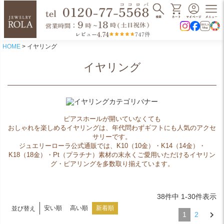
4.74
レビュー
747件
HOME
イヤリング
イヤリング
ピアスホールが開いていなくても
おしゃれを楽しめるイヤリングは、年代問わずギフトにも人気のアクセ
サリーです。
ジュエリーローラ公式通販では、K10（10金）・K14（14金）・
K18（18金）・Pt（プラチナ）素材の末永くご愛用いただけるイヤリン
グ・ピアリングを多数取り揃えています。
38
件中
1
-
30
件表示
安い順
高い順
新着順
並び替え
1
2