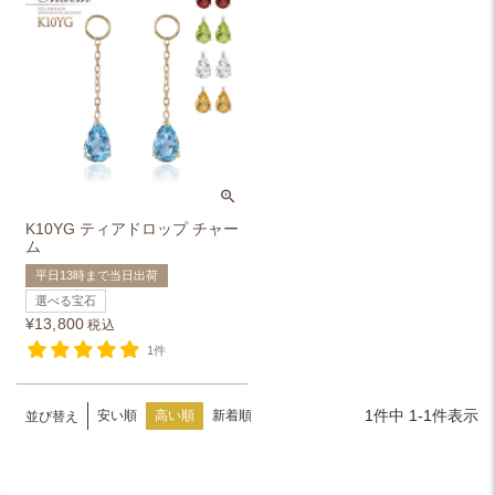
K10YG ティアドロップ チャー
ム
平日13時まで当日出荷
選べる宝石
¥
13,800
税込
1件
1
件中
1
-
1
件表示
安い順
高い順
新着順
並び替え