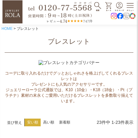
4.74
レビュー
747件
HOME
ブレスレット
ブレスレット
コーデに取り入れるだけでグッとおしゃれさを格上げしてくれるブレス
レットは
プレゼントにも人気のアクセサリーです。
ジュエリーローラ公式通販では、K10（10金）・K18（18金）・Pt（プ
ラチナ）素材の末永くご愛用いただけるブレスレットを多数取り揃えて
います。
23
件中
1
-
23
件表示
安い順
高い順
新着順
並び替え