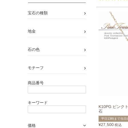
›
宝石の種類
›
地金
›
石の色
›
モチーフ
商品番号
キーワード
K10PG ピン
石
平日13時まで当日
¥
27,500
税込
価格
›