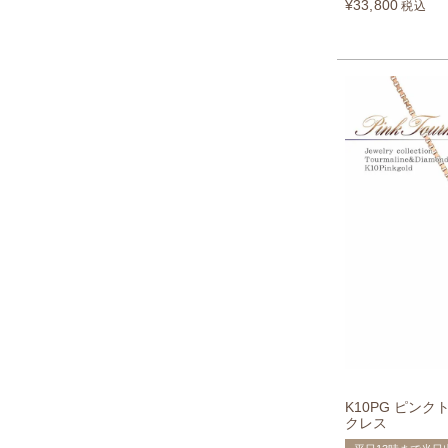
¥
33,800
税込
K10PG ピン
クレス