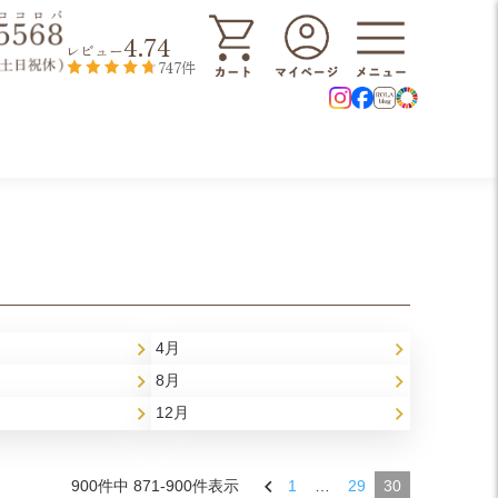
4.74
レビュー
747件
4月
8月
12月
900
件中
871
-
900
件表示
1
…
29
30