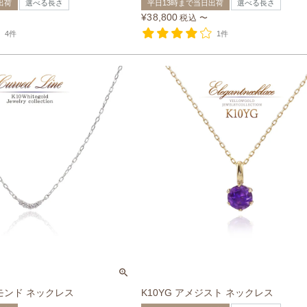
出荷
選べる長さ
平日13時まで当日出荷
選べる長さ
¥
38,800
税込
〜
4件
1件
ヤモンド ネックレス
K10YG アメジスト ネックレス