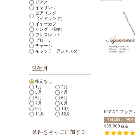
ピアス
イヤリング
ピアリング
（イヤリング）
イヤーカフ
リング（指輪）
ブレスレット
ブローチ
チャーム
キャッチ・アジャスター
誕生月
指定なし
1月
2月
3月
4月
5月
6月
7月
8月
9月
10月
K10WG アク
11月
12月
平日13時まで当日
¥
38,800
税込
条件をさらに追加する