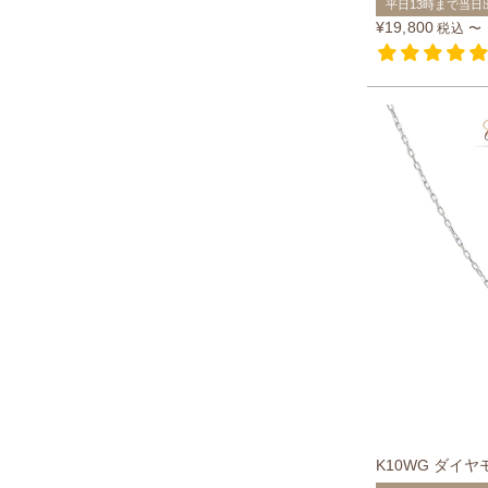
平日13時まで当日
¥
19,800
税込
〜
K10WG ダイ