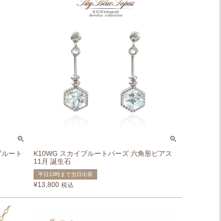
ブルート
K10WG スカイブルートパーズ 六角形ピアス
11月 誕生石
平日13時まで当日出荷
¥
13,800
税込