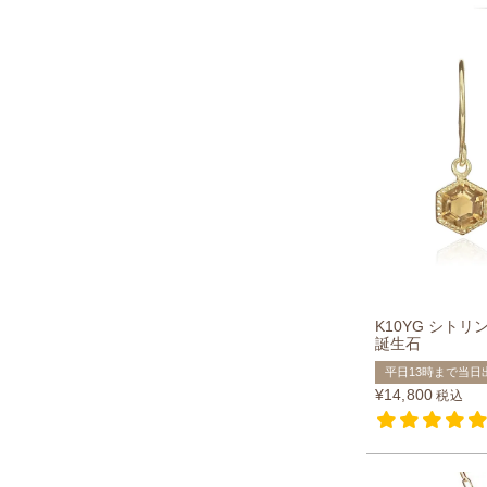
K10YG シトリ
誕生石
平日13時まで当日
¥
14,800
税込