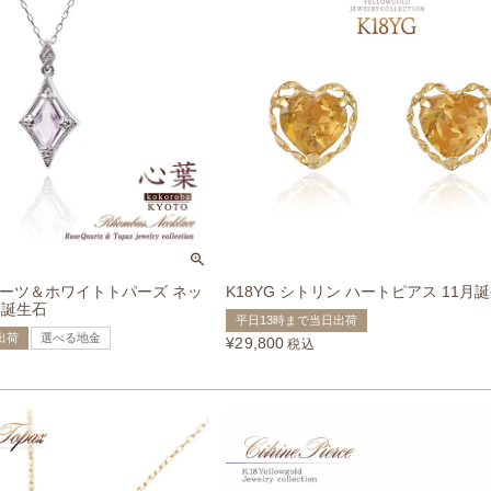
ォーツ＆ホワイトトパーズ ネッ
K18YG シトリン ハートピアス 11月
1月誕生石
平日13時まで当日出荷
出荷
選べる地金
¥
29,800
税込