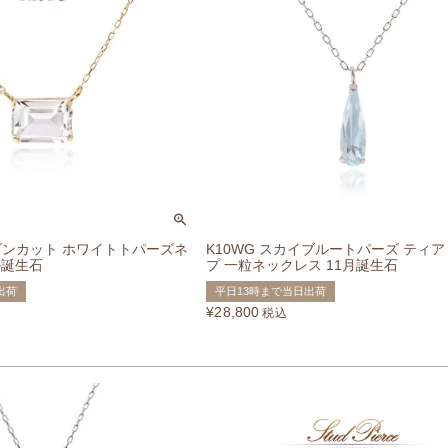
タゴンカット ホワイトトパーズネ
K10WG スカイブルートパーズ ティ
の誕生石
プ 一粒ネックレス 11月誕生石
出荷
平日13時まで当日出荷
¥
28,800
税込