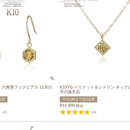
ン 六角形フックピアス 11月の
K10YG ペリドット＆シトリン ネックレ
月の誕生石
出荷
平日13時まで当日出荷
¥
32,800
税込
1件
1件