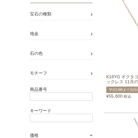
›
宝石の種類
›
地金
›
石の色
›
モチーフ
K18YG オク
ックレス 11月
商品番号
平日13時まで当日
¥
55,800
税込
キーワード
価格
›