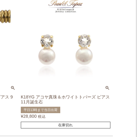
アス 9
K18YG アコヤ真珠＆ホワイトトパーズ ピアス
11月誕生石
平日13時まで当日出荷
¥
28,800
税込
在庫切れ