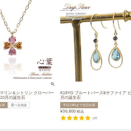
ルマリン＆シトリン クローバー
K18YG ブルートパーズ&サファイア ピ
 10月の誕生石
月の誕生石
出荷
選べる地金
平日13時まで当日出荷
¥
36,800
税込
1件