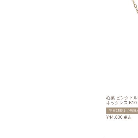
心葉 ピンクト
ネックレス K10
平日13時まで当日
¥
44,800
税込