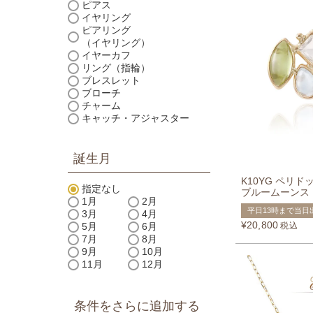
ピアス
イヤリング
ピアリング
（イヤリング）
イヤーカフ
リング（指輪）
ブレスレット
ブローチ
チャーム
キャッチ・アジャスター
誕生月
K10YG ペリ
指定なし
ブルームーンス
1月
2月
平日13時まで当日
3月
4月
¥
20,800
税込
5月
6月
7月
8月
9月
10月
11月
12月
条件をさらに追加する