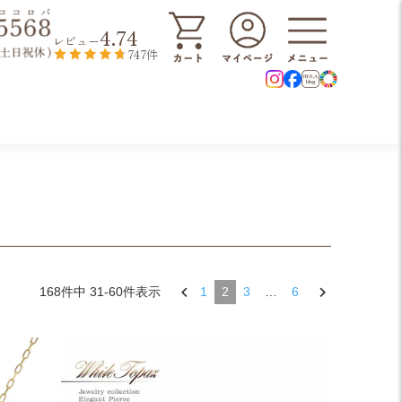
4.74
レビュー
747件
168
件中
31
-
60
件表示
1
2
3
…
6