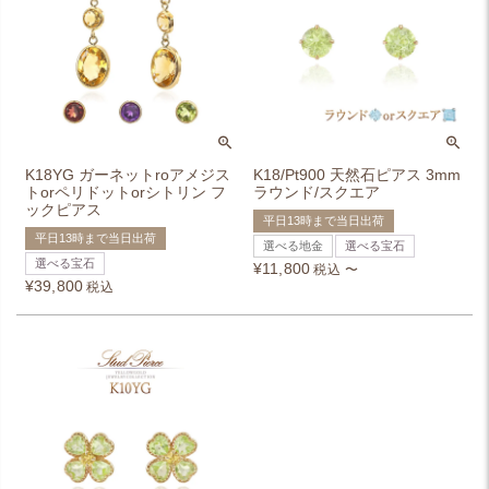
K18YG ガーネットroアメジス
K18/Pt900 天然石ピアス 3mm
トorペリドットorシトリン フ
ラウンド/スクエア
ックピアス
平日13時まで当日出荷
平日13時まで当日出荷
選べる地金
選べる宝石
選べる宝石
¥
11,800
税込
〜
¥
39,800
税込