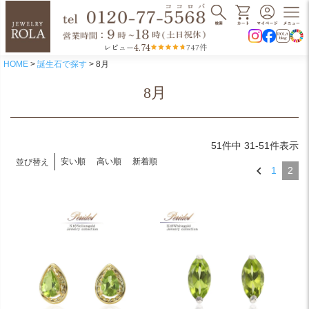
4.74
レビュー
747件
HOME
誕生石で探す
8月
8月
51
件中
31
-
51
件表示
安い順
高い順
新着順
並び替え
1
2