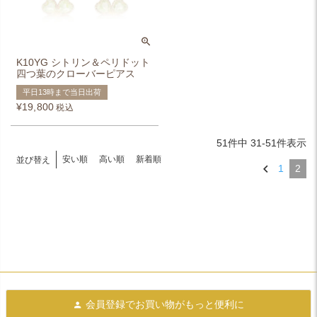
K10YG シトリン＆ペリドット
四つ葉のクローバーピアス
平日13時まで当日出荷
¥
19,800
税込
51
件中
31
-
51
件表示
安い順
高い順
新着順
並び替え
1
2
会員登録で
お買い物がもっと便利に