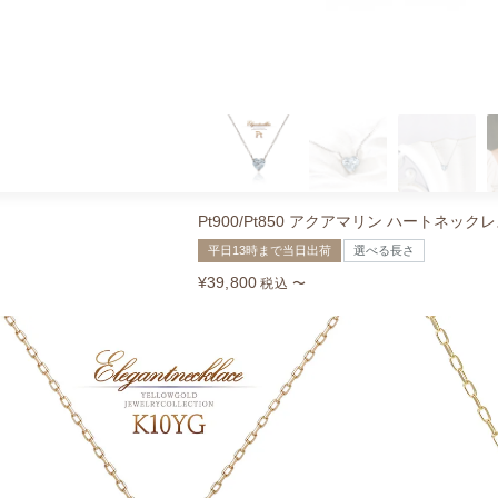
Pt900/Pt850 アクアマリン ハートネック
平日13時まで当日出荷
選べる長さ
¥
39,800
税込
〜