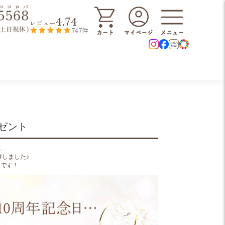
4.74
レビュー
747件
ゼント
に…
しました♪
メです！