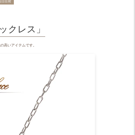
当日出荷
平日13時まで当日出
¥
71,500
税込
ックレス」
気の高いアイテムです。