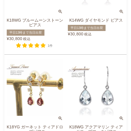
K18WG ブルームーンストーン
K14WG ダイヤモンド ピアス
ピアス
平日13時まで当日出荷
平日13時まで当日出荷
¥
30,800
税込
¥
30,800
税込
1件
K18YG ガーネット ティアドロ
K18WG アクアマリン ティア