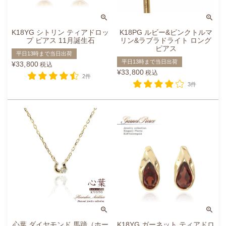
K18YG シトリン ティアドロッ
K18PG ルビー&ピンクトルマ
プ ピアス 11月誕生石
リン&ラブラドライト ロング
ピアス
平日13時まで当日出荷
平日13時まで当日出荷
¥
33,800
税込
¥
33,800
税込
2件
3件
心葉 ダイヤモンド 馬蹄（ホー
K18YG ガーネット ティアドロ