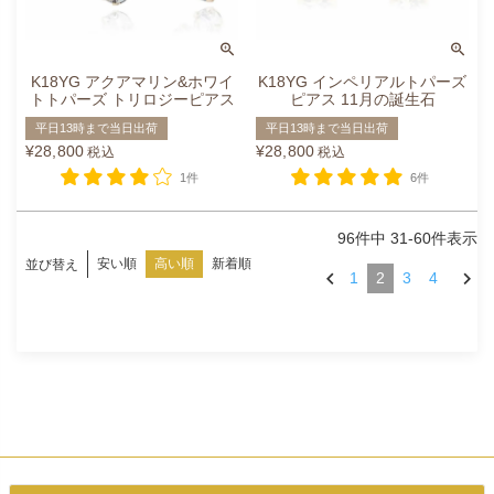
K18YG アクアマリン&ホワイ
K18YG インペリアルトパーズ
トトパーズ トリロジーピアス
ピアス 11月の誕生石
平日13時まで当日出荷
平日13時まで当日出荷
¥
28,800
¥
28,800
税込
税込
1件
6件
96
件中
31
-
60
件表示
安い順
高い順
新着順
並び替え
1
2
3
4