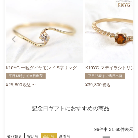
K10YG 一粒ダイヤモンド S字リング
K10YG マデイラシトリン
平日13時まで当日出荷
平日13時まで当日出荷
¥
25,800
¥
39,800
税込
〜
税込
記念日ギフトにおすすめの商品
96
件中
31
-
60
件表示
安い順
高い順
新着順
並び替え