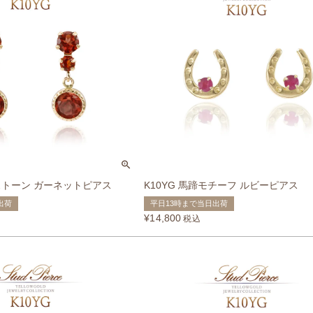
ーストーン ガーネットピアス
K10YG 馬蹄モチーフ ルビーピアス
出荷
平日13時まで当日出荷
¥
14,800
税込