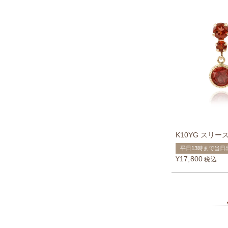
K10YG スリ
平日13時まで当日
¥
17,800
税込