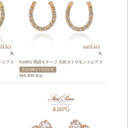
ンドピアス
K18PG 馬蹄モチーフ 天然ダイヤモンドピアス
平日13時まで当日出荷
¥
65,800
税込