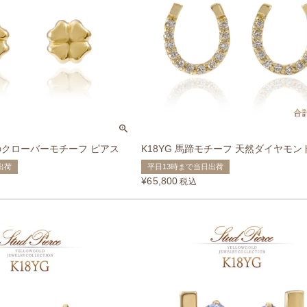
葉のクローバーモチーフ ピアス
K18YG 馬蹄モチーフ 天然ダイヤモ
出荷
平日13時まで当日出荷
¥
65,800
税込