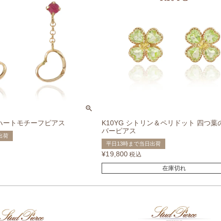
ー ハートモチーフピアス
K10YG シトリン＆ペリドット 四つ
バーピアス
出荷
平日13時まで当日出荷
¥
19,800
税込
在庫切れ