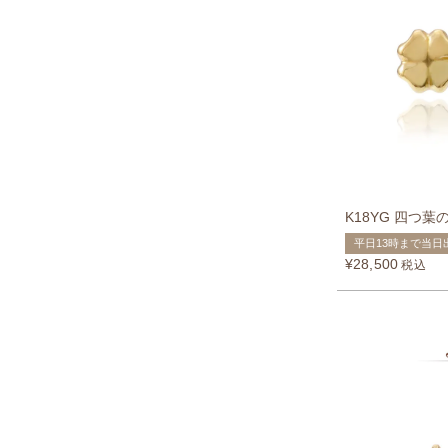
K18YG 四つ
平日13時まで当日
¥
28,500
税込