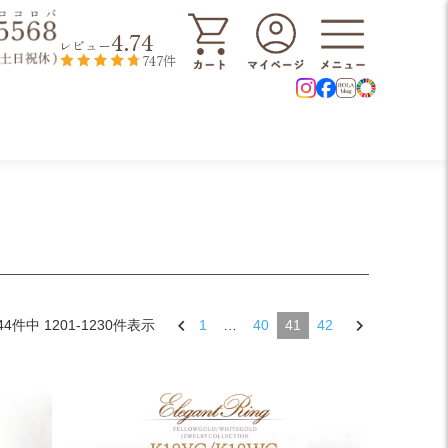
4.74
レビュー
747件
44
件中
1201
-
1230
件表示
1
…
40
41
42