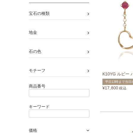
›
宝石の種類
›
地金
›
石の色
›
モチーフ
K10YG ルビ
平日13時まで当日
商品番号
¥
17,800
税込
キーワード
価格
›