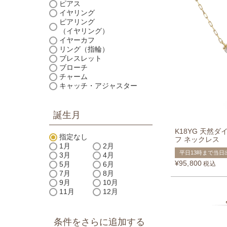
ピアス
イヤリング
ピアリング
（イヤリング）
イヤーカフ
リング（指輪）
ブレスレット
ブローチ
チャーム
キャッチ・アジャスター
誕生月
K18YG 天然ダ
指定なし
フ ネックレス
1月
2月
平日13時まで当日
3月
4月
¥
95,800
税込
5月
6月
7月
8月
9月
10月
11月
12月
条件をさらに追加する