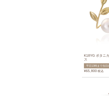
K18YG ボタ
ス
平日13時まで当日
¥
65,800
税込