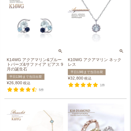
K14WG アクアマリン&ブルー
K10WG アクアマリン ネック
トパーズ&サファイア ピアス 9
レス
月の誕生石
平日13時まで当日出荷
平日13時まで当日出荷
¥
32,800
税込
¥
26,800
税込
1件
5件