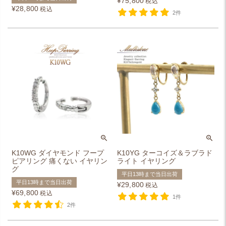
¥
75,800
税込
¥
28,800
税込
2件
K10WG ダイヤモンド フープ
K10YG ターコイズ＆ラブラド
ピアリング 痛くない イヤリン
ライト イヤリング
グ
平日13時まで当日出荷
平日13時まで当日出荷
¥
29,800
税込
¥
69,800
税込
1件
2件