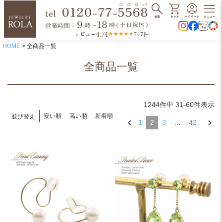
4.74
レビュー
747件
HOME
全商品一覧
全商品一覧
1244
件中
31
-
60
件表示
安い順
高い順
新着順
並び替え
1
2
3
…
42