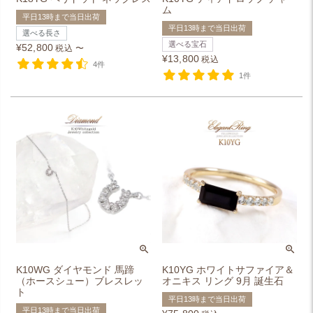
ム
平日13時まで当日出荷
平日13時まで当日出荷
選べる長さ
選べる宝石
¥
52,800
税込
〜
¥
13,800
税込
4件
1件
K10WG ダイヤモンド 馬蹄
K10YG ホワイトサファイア＆
（ホースシュー）ブレスレッ
オニキス リング 9月 誕生石
ト
平日13時まで当日出荷
平日13時まで当日出荷