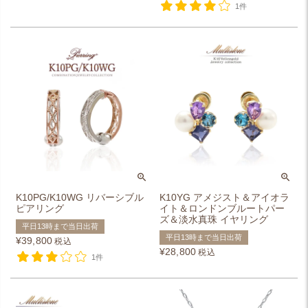
1件
K10PG/K10WG リバーシブル
K10YG アメジスト＆アイオラ
ピアリング
イト＆ロンドンブルートパー
ズ＆淡水真珠 イヤリング
平日13時まで当日出荷
平日13時まで当日出荷
¥
39,800
税込
¥
28,800
税込
1件