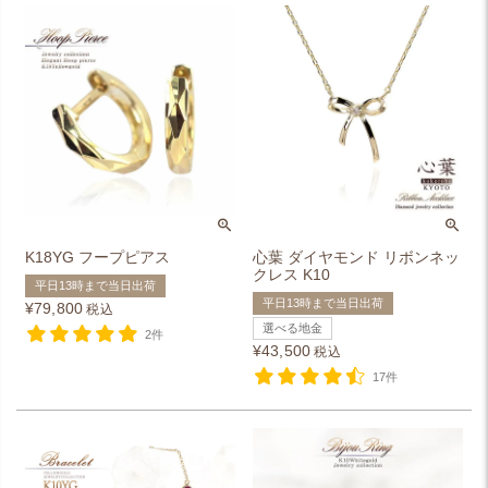
K18YG フープピアス
心葉 ダイヤモンド リボンネッ
クレス K10
平日13時まで当日出荷
平日13時まで当日出荷
¥
79,800
税込
選べる地金
2件
¥
43,500
税込
17件