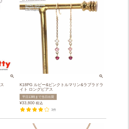
レス
K18PG ルビー&ピンクトルマリン&ラブラドラ
イト ロングピアス
平日13時まで当日出荷
¥
33,800
税込
3件