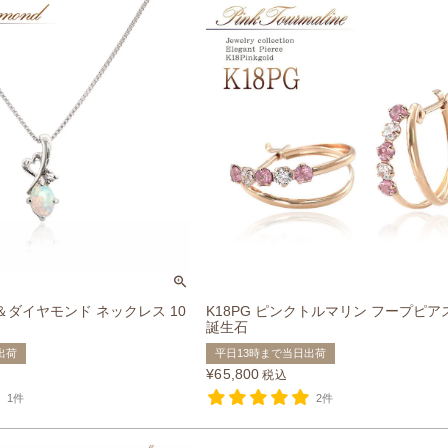
ル＆ダイヤモンド ネックレス 10
K18PG ピンクトルマリン フープピアス
誕生石
出荷
平日13時まで当日出荷
¥
65,800
税込
1件
2件