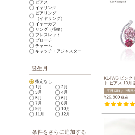
ピアス
イヤリング
ピアリング
（イヤリング）
イヤーカフ
リング（指輪）
ブレスレット
ブローチ
チャーム
キャッチ・アジャスター
誕生月
K14WG ピン
指定なし
ト ピアス 10月
1月
2月
平日13時まで当日
3月
4月
¥
26,800
税込
5月
6月
7月
8月
9月
10月
11月
12月
条件をさらに追加する