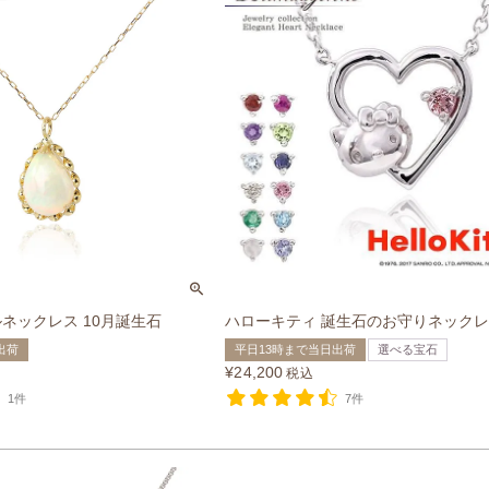
ルネックレス 10月誕生石
ハローキティ 誕生石のお守りネック
出荷
平日13時まで当日出荷
選べる宝石
¥
24,200
税込
1件
7件