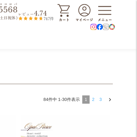
4.74
レビュー
747件
84
件中
1
-
30
件表示
1
2
3