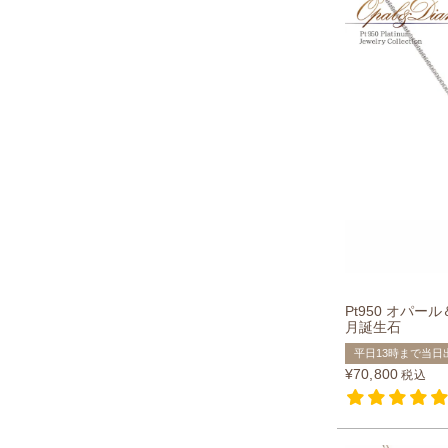
Pt950 オパー
月誕生石
平日13時まで当日
¥
70,800
税込