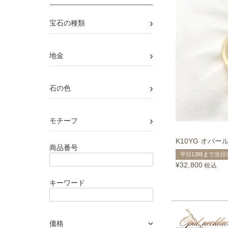
›
宝石の種類
›
地金
›
石の色
›
モチーフ
K10YG オパー
商品番号
平日13時まで当日
¥
32,800
税込
キーワード
価格
›