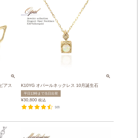
 ピアス
K10YG オパールネックレス 10月誕生石
平日13時まで当日出荷
¥
30,800
税込
9件