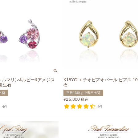
クトルマリン&ルビー&アメジス
K18YG エチオピアオパール ピアス 1
 誕生石
石
出荷
平日13時まで当日出荷
¥
25,800
税込
4件
4件