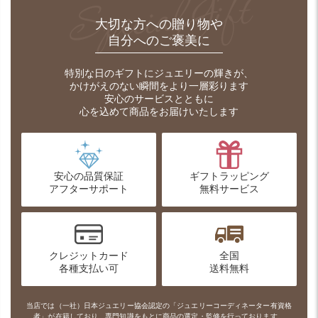
SpecialGift
大切な方への贈り物や
自分へのご褒美に
特別な日のギフトにジュエリーの輝きが、
かけがえのない瞬間をより一層彩ります
安心のサービスとともに
心を込めて商品をお届けいたします
安心の品質保証
ギフトラッピング
アフターサポート
無料サービス
クレジットカード
全国
各種支払い可
送料無料
当店では
（一社）日本ジュエリー協会
認定の「ジュエリーコーディネーター有資格
者」が在籍しており、
専門知識をもとに商品の選定・監修を行っております。