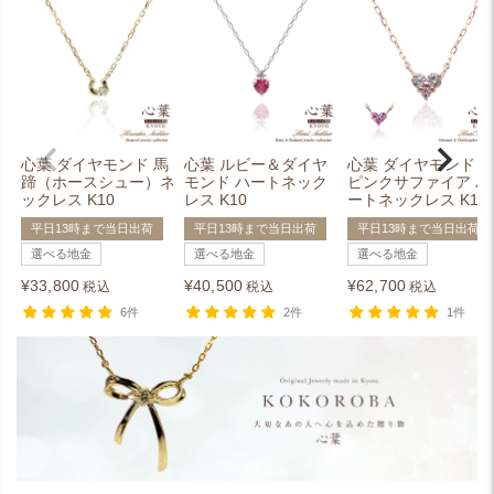
心葉 ダイヤモンド 馬
心葉 ルビー＆ダイヤ
心葉 ダイヤモンド＆
蹄（ホースシュー）ネ
モンド ハートネック
ピンクサファイア ハ
ックレス K10
レス K10
ートネックレス K10
平日13時まで当日出荷
平日13時まで当日出荷
平日13時まで当日出荷
選べる地金
選べる地金
選べる地金
¥
33,800
¥
40,500
¥
62,700
税込
税込
税込
6件
2件
1件