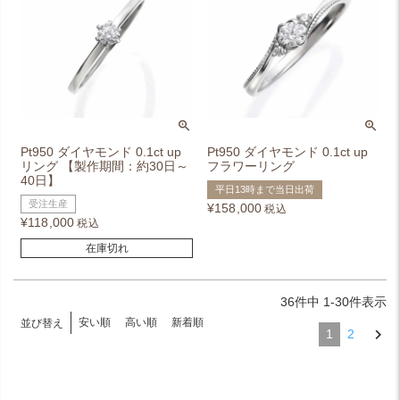
Pt950 ダイヤモンド 0.1ct up
Pt950 ダイヤモンド 0.1ct up
リング 【製作期間：約30日～
フラワーリング
40日】
平日13時まで当日出荷
受注生産
¥
158,000
税込
¥
118,000
税込
在庫切れ
36
件中
1
-
30
件表示
安い順
高い順
新着順
並び替え
1
2