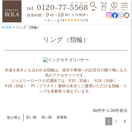
4.74
レビュー
747件
HOME
リング（指輪）
リング（指輪）
永遠を表すとも云われる指輪は、彼女や奥様への記念日の贈り物にも人
気のアクセサリーです。
ジュエリーローラ公式通販では、K10（10金）・K14（14金）・
K18（18金）・Pt（プラチナ）素材の末永くご愛用いただける指輪・リ
ングを多数取り揃えています。
36
件中
1
-
30
件表示
安い順
高い順
新着順
並び替え
1
2